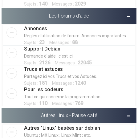
140
2029
Sujets :
Messages :
Les Forums d'aide
Annonces
Règles d'utilisation de forum. Annonces importantes.
23
88
Sujets :
Messages :
Support Debian
Demande d'aide : c'est ici.
2126
22045
Sujets :
Messages :
Trucs et astuces
Partagez ici vos Trucs et vos Astuces.
181
1240
Sujets :
Messages :
Pour les codeurs
Tout ce qui concerne la programmation.
110
769
Sujets :
Messages :
Autres Linux - Pause café
Autres "Linux" basées sur debian
Ubuntu ; MX Linux ; Linux Mint ; etc.