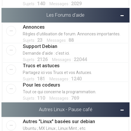
140
2029
Sujets :
Messages :
Les Forums d'aide
Annonces
Règles d'utilisation de forum. Annonces importantes.
23
88
Sujets :
Messages :
Support Debian
Demande d'aide : c'est ici.
2126
22044
Sujets :
Messages :
Trucs et astuces
Partagez ici vos Trucs et vos Astuces.
181
1240
Sujets :
Messages :
Pour les codeurs
Tout ce qui concerne la programmation.
110
769
Sujets :
Messages :
Autres Linux - Pause café
Autres "Linux" basées sur debian
Ubuntu ; MX Linux ; Linux Mint ; etc.