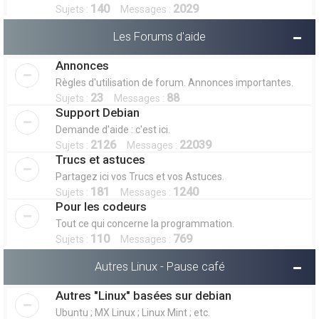
140
2029
Sujets :
Messages :
Les Forums d'aide
Annonces
Règles d'utilisation de forum. Annonces importantes.
23
88
Sujets :
Messages :
Support Debian
Demande d'aide : c'est ici.
2126
22039
Sujets :
Messages :
Trucs et astuces
Partagez ici vos Trucs et vos Astuces.
181
1240
Sujets :
Messages :
Pour les codeurs
Tout ce qui concerne la programmation.
110
769
Sujets :
Messages :
Autres Linux - Pause café
Autres "Linux" basées sur debian
Ubuntu ; MX Linux ; Linux Mint ; etc.