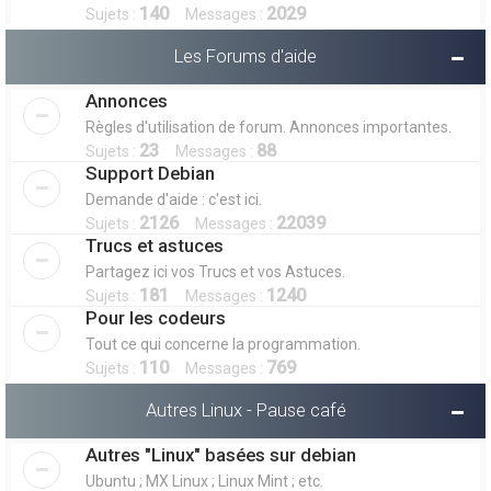
140
2029
Sujets :
Messages :
Les Forums d'aide
Annonces
Règles d'utilisation de forum. Annonces importantes.
23
88
Sujets :
Messages :
Support Debian
Demande d'aide : c'est ici.
2126
22039
Sujets :
Messages :
Trucs et astuces
Partagez ici vos Trucs et vos Astuces.
181
1240
Sujets :
Messages :
Pour les codeurs
Tout ce qui concerne la programmation.
110
769
Sujets :
Messages :
Autres Linux - Pause café
Autres "Linux" basées sur debian
Ubuntu ; MX Linux ; Linux Mint ; etc.