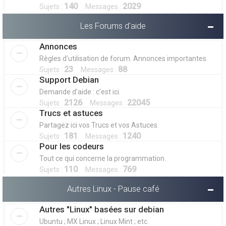
140
2029
Sujets :
Messages :
Les Forums d'aide
Annonces
Règles d'utilisation de forum. Annonces importantes.
23
88
Sujets :
Messages :
Support Debian
Demande d'aide : c'est ici.
2126
22045
Sujets :
Messages :
Trucs et astuces
Partagez ici vos Trucs et vos Astuces.
181
1240
Sujets :
Messages :
Pour les codeurs
Tout ce qui concerne la programmation.
110
769
Sujets :
Messages :
Autres Linux - Pause café
Autres "Linux" basées sur debian
Ubuntu ; MX Linux ; Linux Mint ; etc.