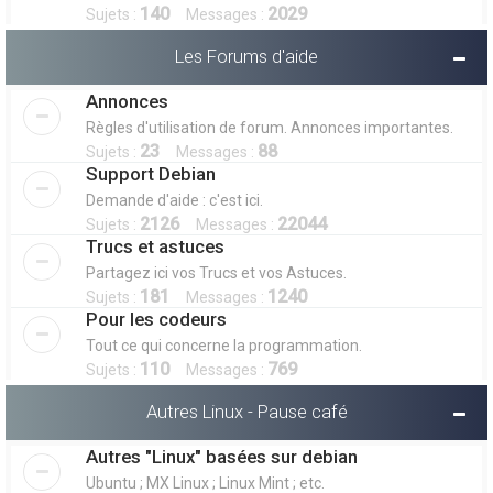
140
2029
Sujets :
Messages :
Les Forums d'aide
Annonces
Règles d'utilisation de forum. Annonces importantes.
23
88
Sujets :
Messages :
Support Debian
Demande d'aide : c'est ici.
2126
22044
Sujets :
Messages :
Trucs et astuces
Partagez ici vos Trucs et vos Astuces.
181
1240
Sujets :
Messages :
Pour les codeurs
Tout ce qui concerne la programmation.
110
769
Sujets :
Messages :
Autres Linux - Pause café
Autres "Linux" basées sur debian
Ubuntu ; MX Linux ; Linux Mint ; etc.