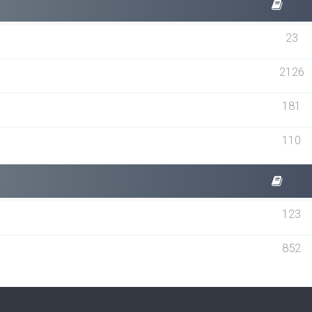
23
2126
181
110
123
852