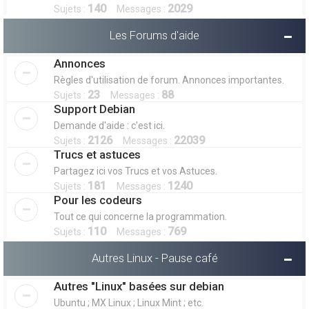
140
2029
Sujets :
Messages :
Les Forums d'aide
Annonces
Règles d'utilisation de forum. Annonces importantes.
23
88
Sujets :
Messages :
Support Debian
Demande d'aide : c'est ici.
2126
22039
Sujets :
Messages :
Trucs et astuces
Partagez ici vos Trucs et vos Astuces.
181
1240
Sujets :
Messages :
Pour les codeurs
Tout ce qui concerne la programmation.
110
769
Sujets :
Messages :
Autres Linux - Pause café
Autres "Linux" basées sur debian
Ubuntu ; MX Linux ; Linux Mint ; etc.