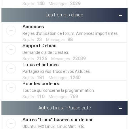
140
2029
Sujets :
Messages :
Les Forums d'aide
Annonces
Règles d'utilisation de forum. Annonces importantes.
23
88
Sujets :
Messages :
Support Debian
Demande d'aide : c'est ici.
2126
22039
Sujets :
Messages :
Trucs et astuces
Partagez ici vos Trucs et vos Astuces.
181
1240
Sujets :
Messages :
Pour les codeurs
Tout ce qui concerne la programmation.
110
769
Sujets :
Messages :
Autres Linux - Pause café
Autres "Linux" basées sur debian
Ubuntu ; MX Linux ; Linux Mint ; etc.