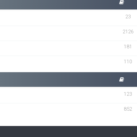
23
2126
181
110
123
852