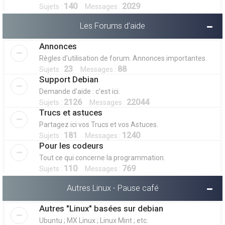
140
2029
Sujets :
Messages :
Les Forums d'aide
Annonces
Règles d'utilisation de forum. Annonces importantes.
23
88
Sujets :
Messages :
Support Debian
Demande d'aide : c'est ici.
2126
22044
Sujets :
Messages :
Trucs et astuces
Partagez ici vos Trucs et vos Astuces.
181
1240
Sujets :
Messages :
Pour les codeurs
Tout ce qui concerne la programmation.
110
769
Sujets :
Messages :
Autres Linux - Pause café
Autres "Linux" basées sur debian
Ubuntu ; MX Linux ; Linux Mint ; etc.