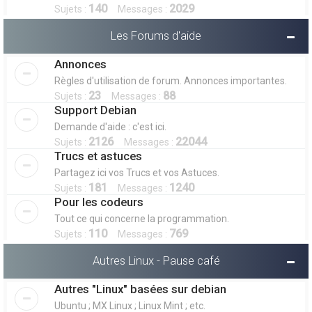
140
2029
Sujets :
Messages :
Les Forums d'aide
Annonces
Règles d'utilisation de forum. Annonces importantes.
23
88
Sujets :
Messages :
Support Debian
Demande d'aide : c'est ici.
2126
22044
Sujets :
Messages :
Trucs et astuces
Partagez ici vos Trucs et vos Astuces.
181
1240
Sujets :
Messages :
Pour les codeurs
Tout ce qui concerne la programmation.
110
769
Sujets :
Messages :
Autres Linux - Pause café
Autres "Linux" basées sur debian
Ubuntu ; MX Linux ; Linux Mint ; etc.