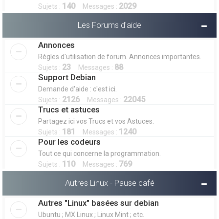
140
2029
Sujets :
Messages :
Les Forums d'aide
Annonces
Règles d'utilisation de forum. Annonces importantes.
23
88
Sujets :
Messages :
Support Debian
Demande d'aide : c'est ici.
2126
22045
Sujets :
Messages :
Trucs et astuces
Partagez ici vos Trucs et vos Astuces.
181
1240
Sujets :
Messages :
Pour les codeurs
Tout ce qui concerne la programmation.
110
769
Sujets :
Messages :
Autres Linux - Pause café
Autres "Linux" basées sur debian
Ubuntu ; MX Linux ; Linux Mint ; etc.