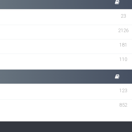
23
2126
181
110
123
852