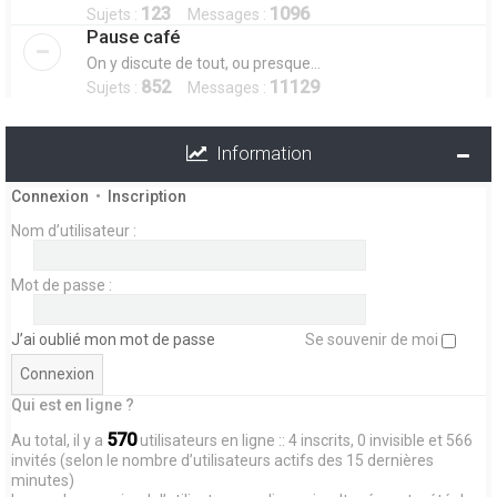
123
1096
Sujets :
Messages :
Pause café
On y discute de tout, ou presque...
852
11129
Sujets :
Messages :
Information
Connexion
•
Inscription
Nom d’utilisateur :
Mot de passe :
J’ai oublié mon mot de passe
Se souvenir de moi
Qui est en ligne ?
570
Au total, il y a
utilisateurs en ligne :: 4 inscrits, 0 invisible et 566
invités (selon le nombre d’utilisateurs actifs des 15 dernières
minutes)