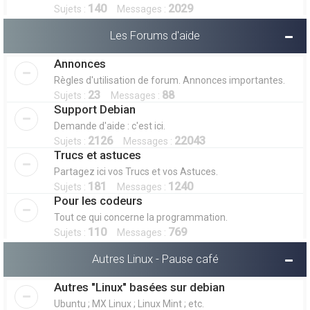
140
2029
Sujets :
Messages :
Les Forums d'aide
Annonces
Règles d'utilisation de forum. Annonces importantes.
23
88
Sujets :
Messages :
Support Debian
Demande d'aide : c'est ici.
2126
22043
Sujets :
Messages :
Trucs et astuces
Partagez ici vos Trucs et vos Astuces.
181
1240
Sujets :
Messages :
Pour les codeurs
Tout ce qui concerne la programmation.
110
769
Sujets :
Messages :
Autres Linux - Pause café
Autres "Linux" basées sur debian
Ubuntu ; MX Linux ; Linux Mint ; etc.