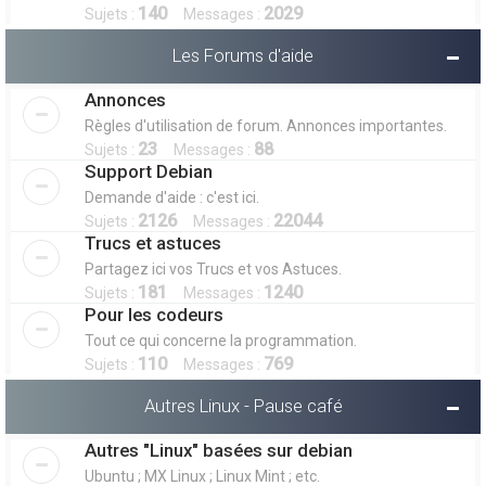
140
2029
Sujets :
Messages :
Les Forums d'aide
Annonces
Règles d'utilisation de forum. Annonces importantes.
23
88
Sujets :
Messages :
Support Debian
Demande d'aide : c'est ici.
2126
22044
Sujets :
Messages :
Trucs et astuces
Partagez ici vos Trucs et vos Astuces.
181
1240
Sujets :
Messages :
Pour les codeurs
Tout ce qui concerne la programmation.
110
769
Sujets :
Messages :
Autres Linux - Pause café
Autres "Linux" basées sur debian
Ubuntu ; MX Linux ; Linux Mint ; etc.