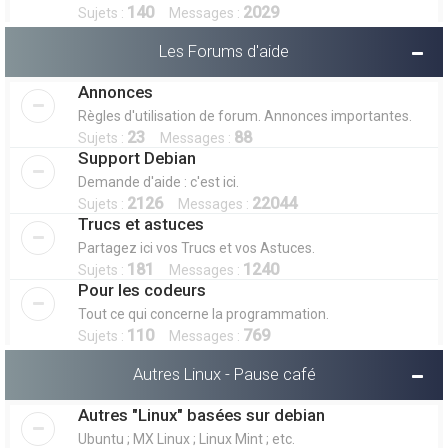
140
2029
Sujets :
Messages :
Les Forums d'aide
Annonces
Règles d'utilisation de forum. Annonces importantes.
23
88
Sujets :
Messages :
Support Debian
Demande d'aide : c'est ici.
2126
22044
Sujets :
Messages :
Trucs et astuces
Partagez ici vos Trucs et vos Astuces.
181
1240
Sujets :
Messages :
Pour les codeurs
Tout ce qui concerne la programmation.
110
769
Sujets :
Messages :
Autres Linux - Pause café
Autres "Linux" basées sur debian
Ubuntu ; MX Linux ; Linux Mint ; etc.