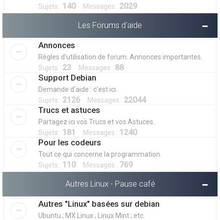
140
2029
Sujets :
Messages :
Les Forums d'aide
Annonces
Règles d'utilisation de forum. Annonces importantes.
23
88
Sujets :
Messages :
Support Debian
Demande d'aide : c'est ici.
2126
22044
Sujets :
Messages :
Trucs et astuces
Partagez ici vos Trucs et vos Astuces.
181
1240
Sujets :
Messages :
Pour les codeurs
Tout ce qui concerne la programmation.
110
769
Sujets :
Messages :
Autres Linux - Pause café
Autres "Linux" basées sur debian
Ubuntu ; MX Linux ; Linux Mint ; etc.