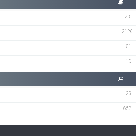
23
2126
181
110
123
852