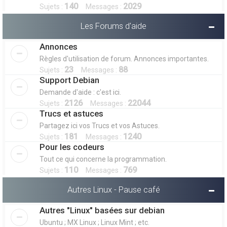
140
2029
Sujets :
Messages :
Les Forums d'aide
Annonces
Règles d'utilisation de forum. Annonces importantes.
23
88
Sujets :
Messages :
Support Debian
Demande d'aide : c'est ici.
2126
22044
Sujets :
Messages :
Trucs et astuces
Partagez ici vos Trucs et vos Astuces.
181
1240
Sujets :
Messages :
Pour les codeurs
Tout ce qui concerne la programmation.
110
769
Sujets :
Messages :
Autres Linux - Pause café
Autres "Linux" basées sur debian
Ubuntu ; MX Linux ; Linux Mint ; etc.