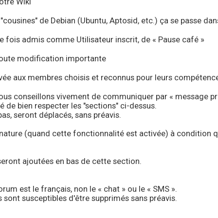
otre Wiki
 "cousines" de Debian (Ubuntu, Aptosid, etc.) ça se passe dans
ne fois admis comme Utilisateur inscrit, de « Pause café »
toute modification importante
ervée aux membres choisis et reconnus pour leurs compétenc
vous conseillons vivement de communiquer par « message priv
de bien respecter les "sections" ci-dessus.
as, seront déplacés, sans préavis.
gnature (quand cette fonctionnalité est activée) à condition 
 seront ajoutées en bas de cette section.
um est le français, non le « chat » ou le « SMS ».
 sont susceptibles d'être supprimés sans préavis.