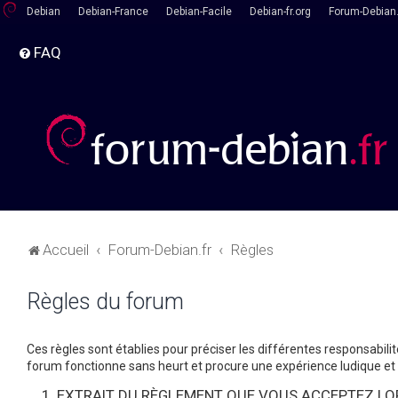
Debian
Debian-France
Debian-Facile
Debian-fr.org
Forum-Debian.
FAQ
Accueil
Forum-Debian.fr
Règles
Règles du forum
Ces règles sont établies pour préciser les différentes responsabi
forum fonctionne sans heurt et procure une expérience ludique et
EXTRAIT DU RÈGLEMENT QUE VOUS ACCEPTEZ LOR