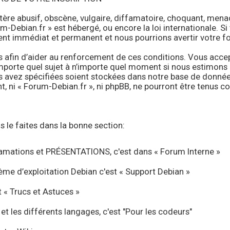
re abusif, obscène, vulgaire, diffamatoire, choquant, menaç
um-Debian.fr » est hébergé, ou encore la loi internationale. S
 immédiat et permanent et nous pourrions avertir votre four
 afin d’aider au renforcement de ces conditions. Vous accepte
importe quel sujet à n’importe quel moment si nous estimons q
 avez spécifiées soient stockées dans notre base de données
t, ni « Forum-Debian.fr », ni phpBB, ne pourront être tenus
 le faites dans la bonne section:
amations et PRÉSENTATIONS, c'est dans « Forum Interne »
me d’exploitation Debian c'est « Support Debian »
t « Trucs et Astuces »
t les différents langages, c'est "Pour les codeurs"