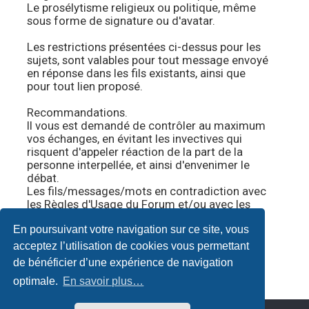
Le prosélytisme religieux ou politique, même
sous forme de signature ou d'avatar.
Les restrictions présentées ci-dessus pour les
sujets, sont valables pour tout message envoyé
en réponse dans les fils existants, ainsi que
pour tout lien proposé.
Recommandations.
Il vous est demandé de contrôler au maximum
vos échanges, en évitant les invectives qui
risquent d'appeler réaction de la part de la
personne interpellée, et ainsi d'envenimer le
débat.
Les fils/messages/mots en contradiction avec
les Règles d'Usage du Forum et/ou avec les
présentes règles particulières, seront
En poursuivant votre navigation sur ce site, vous
supprimés sans explication.
Vivre et échanger en bonne entente ne tient
acceptez l’utilisation de cookies vous permettant
qu'à nous.
#
de bénéficier d’une expérience de navigation
optimale.
En savoir plus…