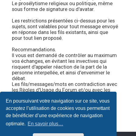
Le prosélytisme religieux ou politique, même
sous forme de signature ou d'avatar.
Les restrictions présentées ci-dessus pour les
sujets, sont valables pour tout message envoyé
en réponse dans les fils existants, ainsi que
pour tout lien proposé.
Recommandations.
Il vous est demandé de contrôler au maximum
vos échanges, en évitant les invectives qui
risquent d'appeler réaction de la part de la
personne interpellée, et ainsi d'envenimer le
débat.
Les fils/messages/mots en contradiction avec
les Règles d'Usage du Forum et/ou avec les
présentes règles particulières, seront
En poursuivant votre navigation sur ce site, vous
supprimés sans explication.
Vivre et échanger en bonne entente ne tient
acceptez l’utilisation de cookies vous permettant
qu'à nous.
#
de bénéficier d’une expérience de navigation
optimale.
En savoir plus…