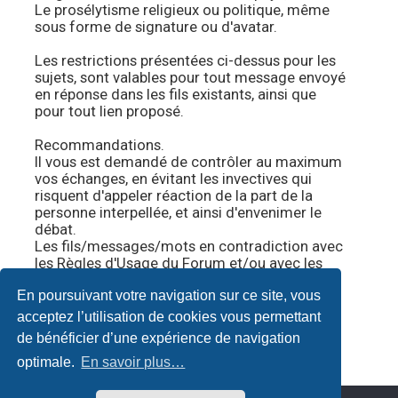
Le prosélytisme religieux ou politique, même
sous forme de signature ou d'avatar.
Les restrictions présentées ci-dessus pour les
sujets, sont valables pour tout message envoyé
en réponse dans les fils existants, ainsi que
pour tout lien proposé.
Recommandations.
Il vous est demandé de contrôler au maximum
vos échanges, en évitant les invectives qui
risquent d'appeler réaction de la part de la
personne interpellée, et ainsi d'envenimer le
débat.
Les fils/messages/mots en contradiction avec
les Règles d'Usage du Forum et/ou avec les
présentes règles particulières, seront
En poursuivant votre navigation sur ce site, vous
supprimés sans explication.
Vivre et échanger en bonne entente ne tient
acceptez l’utilisation de cookies vous permettant
qu'à nous.
#
de bénéficier d’une expérience de navigation
optimale.
En savoir plus…