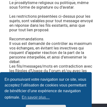
Le prosélytisme religieux ou politique, même
sous forme de signature ou d'avatar.
Les restrictions présentées ci-dessus pour les
sujets, sont valables pour tout message envoyé
en réponse dans les fils existants, ainsi que
pour tout lien proposé.
Recommandations.
Il vous est demandé de contrôler au maximum
vos échanges, en évitant les invectives qui
risquent d'appeler réaction de la part de la
personne interpellée, et ainsi d'envenimer le
débat.
Les fils/messages/mots en contradiction avec
les Règles d'Usage du Forum et/ou avec les
présentes règles particulières, seront
En poursuivant votre navigation sur ce site, vous
supprimés sans explication.
Vivre et échanger en bonne entente ne tient
acceptez l’utilisation de cookies vous permettant
qu'à nous.
#
de bénéficier d’une expérience de navigation
optimale.
En savoir plus…