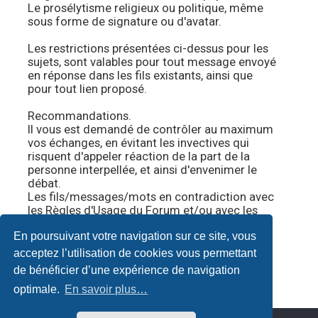
Le prosélytisme religieux ou politique, même
sous forme de signature ou d'avatar.
Les restrictions présentées ci-dessus pour les
sujets, sont valables pour tout message envoyé
en réponse dans les fils existants, ainsi que
pour tout lien proposé.
Recommandations.
Il vous est demandé de contrôler au maximum
vos échanges, en évitant les invectives qui
risquent d'appeler réaction de la part de la
personne interpellée, et ainsi d'envenimer le
débat.
Les fils/messages/mots en contradiction avec
les Règles d'Usage du Forum et/ou avec les
présentes règles particulières, seront
En poursuivant votre navigation sur ce site, vous
supprimés sans explication.
Vivre et échanger en bonne entente ne tient
acceptez l’utilisation de cookies vous permettant
qu'à nous.
#
de bénéficier d’une expérience de navigation
optimale.
En savoir plus…