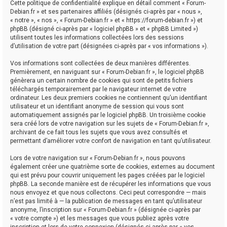
Cette politique de confidentialité explique en détail comment « Forum-
Debian.fr » et ses partenaires affiliés (désignés ci-après par « nous »,
« notre », « nos », « Forum-Debian.fr » et « https://forum-debian.fr ») et
phpBB (désigné ci-après par « logiciel phpBB » et « phpBB Limited »)
utilisent toutes les informations collectées lors des sessions
d’utilisation de votre part (désignées ci-après par « vos informations »).
Vos informations sont collectées de deux manières différentes.
Premièrement, en naviguant sur « Forum-Debian.fr », le logiciel phpBB
génèrera un certain nombre de cookies qui sont de petits fichiers
téléchargés temporairement par le navigateur internet de votre
ordinateur. Les deux premiers cookies ne contiennent qu’un identifiant
utilisateur et un identifiant anonyme de session qui vous sont
automatiquement assignés par le logiciel phpBB. Un troisième cookie
sera créé lors de votre navigation sur les sujets de « Forum-Debian.fr »,
archivant de ce fait tous les sujets que vous avez consultés et
permettant d’améliorer votre confort de navigation en tant qu’utilisateur.
Lors de votre navigation sur « Forum-Debian.fr », nous pouvons
également créer une quatrième sorte de cookies, externes au document
qui est prévu pour couvrir uniquement les pages créées par le logiciel
phpBB. La seconde manière est de récupérer les informations que vous
nous envoyez et que nous collectons. Ceci peut correspondre — mais
n’est pas limité à — la publication de messages en tant qu’utilisateur
anonyme, l’inscription sur « Forum-Debian.fr » (désignée ci-après par
« votre compte ») et les messages que vous publiez après votre
inscription et lors de votre connexion (désignés ci-après par « vos