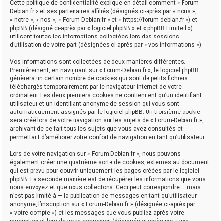
Cette politique de confidentialité explique en détail comment « Forum-
Debian.fr » et ses partenaires affiliés (désignés ci-après par « nous »,
« notre », « nos », « Forum-Debian.fr » et « https://forum-debian.fr ») et
phpBB (désigné ci-après par « logiciel phpBB » et « phpBB Limited »)
utilisent toutes les informations collectées lors des sessions
d’utilisation de votre part (désignées ci-après par « vos informations »).
Vos informations sont collectées de deux manières différentes.
Premièrement, en naviguant sur « Forum-Debian.fr », le logiciel phpBB
génèrera un certain nombre de cookies qui sont de petits fichiers
téléchargés temporairement par le navigateur internet de votre
ordinateur. Les deux premiers cookies ne contiennent qu’un identifiant
utilisateur et un identifiant anonyme de session qui vous sont
automatiquement assignés par le logiciel phpBB. Un troisième cookie
sera créé lors de votre navigation sur les sujets de « Forum-Debian.fr »,
archivant de ce fait tous les sujets que vous avez consultés et
permettant d’améliorer votre confort de navigation en tant qu’utilisateur.
Lors de votre navigation sur « Forum-Debian.fr », nous pouvons
également créer une quatrième sorte de cookies, externes au document
qui est prévu pour couvrir uniquement les pages créées par le logiciel
phpBB. La seconde manière est de récupérer les informations que vous
nous envoyez et que nous collectons. Ceci peut correspondre — mais
n’est pas limité à — la publication de messages en tant qu’utilisateur
anonyme, l’inscription sur « Forum-Debian.fr » (désignée ci-après par
« votre compte ») et les messages que vous publiez après votre
inscription et lors de votre connexion (désignés ci-après par « vos