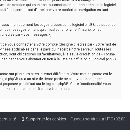
n nombre de cookies qui sont de petits fichiers téléchargés
nonyme de session qui vous sont automatiquement assignés par le logiciel
sultés et permettant d’améliorer votre confort de navigation en tant
r couvrir uniquement les pages créées par le logiciel phpBB. La seconde
on de messages en tant qu’utilisateur anonyme, l’inscription sur
s ci-après par « vos messages »).
t de vous connecter à votre compte (désigné ci-après par « votre mot de
onnées applicables dans le pays qui héberge notre serveur. Toutes les
tion, sont obligatoires ou facultatives, à la seule discrétion de « Forum-
décider de vous abonner ou non à la liste de diffusion du logiciel phpBB
asse sur plusieurs sites internet différents. Votre mot de passe est le
 », à phpBB ou à un site de tierce partie ne peut vous demander
t proposée par défaut sur le logiciel phpBB. Cette fonctionnalité vous
ssiez reprendre le contrôle de votre compte.
dentialité
Supprimer les cookies
Fuseau horaire sur
UTC+02:00