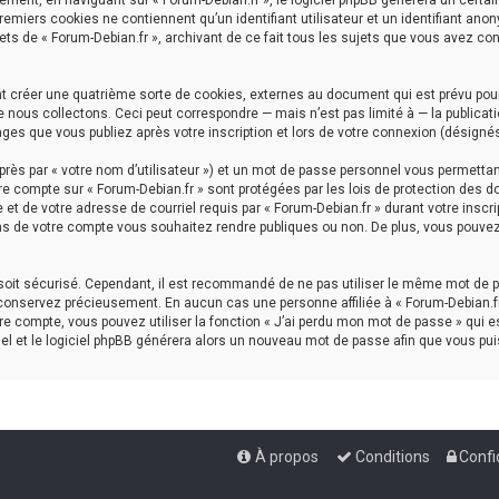
ment, en naviguant sur « Forum-Debian.fr », le logiciel phpBB génèrera un certai
premiers cookies ne contiennent qu’un identifiant utilisateur et un identifiant a
ets de « Forum-Debian.fr », archivant de ce fait tous les sujets que vous avez con
nt créer une quatrième sorte de cookies, externes au document qui est prévu pou
nous collectons. Ceci peut correspondre — mais n’est pas limité à — la publicati
ages que vous publiez après votre inscription et lors de votre connexion (désigné
rès par « votre nom d’utilisateur ») et un mot de passe personnel vous permettan
re compte sur « Forum-Debian.fr » sont protégées par les lois de protection des d
et de votre adresse de courriel requis par « Forum-Debian.fr » durant votre inscrip
ns de votre compte vous souhaitez rendre publiques ou non. De plus, vous pouvez 
l soit sécurisé. Cependant, il est recommandé de ne pas utiliser le même mot de p
 conservez précieusement. En aucun cas une personne affiliée à « Forum-Debian.fr
e compte, vous pouvez utiliser la fonction « J’ai perdu mon mot de passe » qui es
iel et le logiciel phpBB générera alors un nouveau mot de passe afin que vous pui
À propos
Conditions
Confi