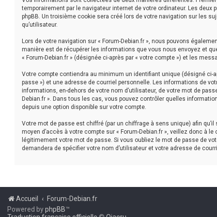
Vos informations sont collectées de deux manières différentes. Première
temporairement par le navigateur internet de votre ordinateur. Les deux 
phpBB. Un troisième cookie sera créé lors de votre navigation sur les suj
qu’utilisateur.
Lors de votre navigation sur « Forum-Debian.fr », nous pouvons égaleme
manière est de récupérer les informations que vous nous envoyez et que 
« Forum-Debian.fr » (désignée ci-après par « votre compte ») et les mess
Votre compte contiendra au minimum un identifiant unique (désigné ci-ap
passe ») et une adresse de courriel personnelle. Les informations de vot
informations, en-dehors de votre nom d’utilisateur, de votre mot de passe 
Debian.fr ». Dans tous les cas, vous pouvez contrôler quelles informatio
depuis une option disponible sur votre compte.
Votre mot de passe est chiffré (par un chiffrage à sens unique) afin qu’i
moyen d’accès à votre compte sur « Forum-Debian.fr », veillez donc à le
légitimement votre mot de passe. Si vous oubliez le mot de passe de votr
demandera de spécifier votre nom d’utilisateur et votre adresse de courr
Accueil
Forum-Debian.fr
Powered by
phpBB
™