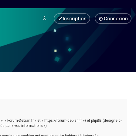
Inscription
Connexion
», « Forum-Debian.fr » et « https://forum-debian.fr ») et phpBB (désigné ci-
rès par « vos informations »).