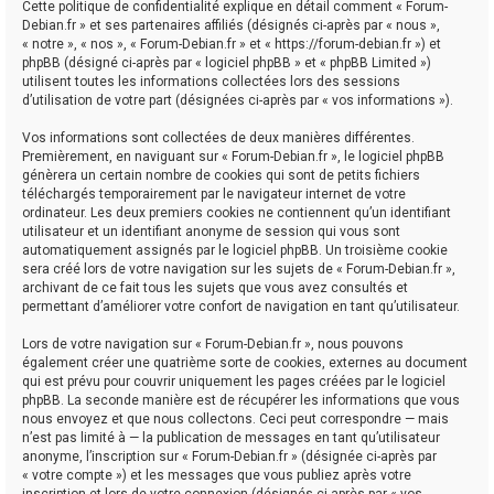
Cette politique de confidentialité explique en détail comment « Forum-
Debian.fr » et ses partenaires affiliés (désignés ci-après par « nous »,
« notre », « nos », « Forum-Debian.fr » et « https://forum-debian.fr ») et
phpBB (désigné ci-après par « logiciel phpBB » et « phpBB Limited »)
utilisent toutes les informations collectées lors des sessions
d’utilisation de votre part (désignées ci-après par « vos informations »).
Vos informations sont collectées de deux manières différentes.
Premièrement, en naviguant sur « Forum-Debian.fr », le logiciel phpBB
génèrera un certain nombre de cookies qui sont de petits fichiers
téléchargés temporairement par le navigateur internet de votre
ordinateur. Les deux premiers cookies ne contiennent qu’un identifiant
utilisateur et un identifiant anonyme de session qui vous sont
automatiquement assignés par le logiciel phpBB. Un troisième cookie
sera créé lors de votre navigation sur les sujets de « Forum-Debian.fr »,
archivant de ce fait tous les sujets que vous avez consultés et
permettant d’améliorer votre confort de navigation en tant qu’utilisateur.
Lors de votre navigation sur « Forum-Debian.fr », nous pouvons
également créer une quatrième sorte de cookies, externes au document
qui est prévu pour couvrir uniquement les pages créées par le logiciel
phpBB. La seconde manière est de récupérer les informations que vous
nous envoyez et que nous collectons. Ceci peut correspondre — mais
n’est pas limité à — la publication de messages en tant qu’utilisateur
anonyme, l’inscription sur « Forum-Debian.fr » (désignée ci-après par
« votre compte ») et les messages que vous publiez après votre
inscription et lors de votre connexion (désignés ci-après par « vos