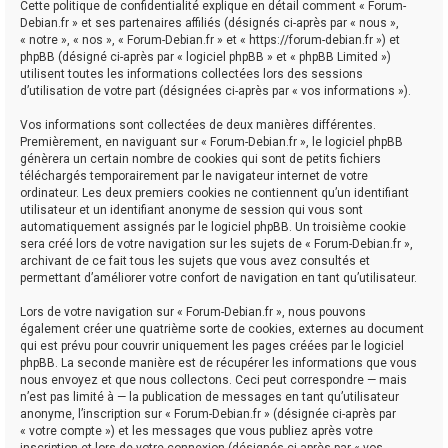
Cette politique de confidentialité explique en détail comment « Forum-
Debian.fr » et ses partenaires affiliés (désignés ci-après par « nous »,
« notre », « nos », « Forum-Debian.fr » et « https://forum-debian.fr ») et
phpBB (désigné ci-après par « logiciel phpBB » et « phpBB Limited »)
utilisent toutes les informations collectées lors des sessions
d’utilisation de votre part (désignées ci-après par « vos informations »).
Vos informations sont collectées de deux manières différentes.
Premièrement, en naviguant sur « Forum-Debian.fr », le logiciel phpBB
génèrera un certain nombre de cookies qui sont de petits fichiers
téléchargés temporairement par le navigateur internet de votre
ordinateur. Les deux premiers cookies ne contiennent qu’un identifiant
utilisateur et un identifiant anonyme de session qui vous sont
automatiquement assignés par le logiciel phpBB. Un troisième cookie
sera créé lors de votre navigation sur les sujets de « Forum-Debian.fr »,
archivant de ce fait tous les sujets que vous avez consultés et
permettant d’améliorer votre confort de navigation en tant qu’utilisateur.
Lors de votre navigation sur « Forum-Debian.fr », nous pouvons
également créer une quatrième sorte de cookies, externes au document
qui est prévu pour couvrir uniquement les pages créées par le logiciel
phpBB. La seconde manière est de récupérer les informations que vous
nous envoyez et que nous collectons. Ceci peut correspondre — mais
n’est pas limité à — la publication de messages en tant qu’utilisateur
anonyme, l’inscription sur « Forum-Debian.fr » (désignée ci-après par
« votre compte ») et les messages que vous publiez après votre
inscription et lors de votre connexion (désignés ci-après par « vos