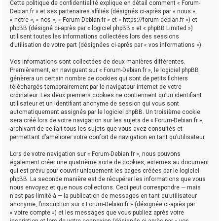
Cette politique de confidentialité explique en détail comment « Forum-
Debian.fr » et ses partenaires affiliés (désignés ci-après par « nous »,
« notre », « nos », « Forum-Debian.fr » et « https://forum-debian.fr ») et
phpBB (désigné ci-après par « logiciel phpBB » et « phpBB Limited »)
utilisent toutes les informations collectées lors des sessions
d’utilisation de votre part (désignées ci-après par « vos informations »).
Vos informations sont collectées de deux manières différentes.
Premièrement, en naviguant sur « Forum-Debian.fr », le logiciel phpBB
génèrera un certain nombre de cookies qui sont de petits fichiers
téléchargés temporairement par le navigateur internet de votre
ordinateur. Les deux premiers cookies ne contiennent qu’un identifiant
utilisateur et un identifiant anonyme de session qui vous sont
automatiquement assignés par le logiciel phpBB. Un troisième cookie
sera créé lors de votre navigation sur les sujets de « Forum-Debian.fr »,
archivant de ce fait tous les sujets que vous avez consultés et
permettant d’améliorer votre confort de navigation en tant qu’utilisateur.
Lors de votre navigation sur « Forum-Debian.fr », nous pouvons
également créer une quatrième sorte de cookies, externes au document
qui est prévu pour couvrir uniquement les pages créées par le logiciel
phpBB. La seconde manière est de récupérer les informations que vous
nous envoyez et que nous collectons. Ceci peut correspondre — mais
n’est pas limité à — la publication de messages en tant qu’utilisateur
anonyme, l’inscription sur « Forum-Debian.fr » (désignée ci-après par
« votre compte ») et les messages que vous publiez après votre
inscription et lors de votre connexion (désignés ci-après par « vos