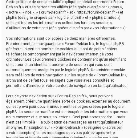
Cette politique de confidentialité explique en détail comment « Forum-
Debian.fr » et ses partenaires affiliés (désignés ci-après par « nous »,
« notre », « nos », « Forum-Debian.fr » et « https://forum-debian.fr ») et
phpBB (désigné ci-après par « logiciel phpBB » et « phpBB Limited »)
utilisent toutes les informations collectées lors des sessions
d’utilisation de votre part (désignées ci-après par « vos informations »).
Vos informations sont collectées de deux manières différentes.
Premièrement, en naviguant sur « Forum-Debian.fr », le logiciel phpBB
génèrera un certain nombre de cookies qui sont de petits fichiers
téléchargés temporairement par le navigateur internet de votre
ordinateur. Les deux premiers cookies ne contiennent qu’un identifiant
utilisateur et un identifiant anonyme de session qui vous sont
automatiquement assignés par le logiciel phpBB. Un troisième cookie
sera créé lors de votre navigation sur les sujets de « Forum-Debian.fr »,
archivant de ce fait tous les sujets que vous avez consultés et
permettant d’améliorer votre confort de navigation en tant qu’utilisateur.
Lors de votre navigation sur « Forum-Debian.fr », nous pouvons
également créer une quatrième sorte de cookies, externes au document
qui est prévu pour couvrir uniquement les pages créées par le logiciel
phpBB. La seconde manière est de récupérer les informations que vous
nous envoyez et que nous collectons. Ceci peut correspondre — mais
n’est pas limité à — la publication de messages en tant qu’utilisateur
anonyme, l’inscription sur « Forum-Debian.fr » (désignée ci-après par
« votre compte ») et les messages que vous publiez après votre
inscription et lors de votre connexion (désignés ci-après par « vos