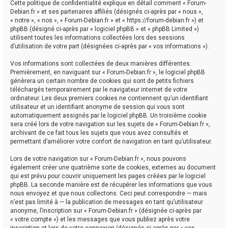
Cette politique de confidentialité explique en détail comment « Forum-
Debian.fr » et ses partenaires affiliés (désignés ci-après par « nous »,
« notre », « nos », « Forum-Debian.fr » et « https://forum-debian.fr ») et
phpBB (désigné ci-après par « logiciel phpBB » et « phpBB Limited »)
utilisent toutes les informations collectées lors des sessions
d’utilisation de votre part (désignées ci-après par « vos informations »).
Vos informations sont collectées de deux manières différentes.
Premièrement, en naviguant sur « Forum-Debian.fr », le logiciel phpBB
génèrera un certain nombre de cookies qui sont de petits fichiers
téléchargés temporairement par le navigateur internet de votre
ordinateur. Les deux premiers cookies ne contiennent qu’un identifiant
utilisateur et un identifiant anonyme de session qui vous sont
automatiquement assignés par le logiciel phpBB. Un troisième cookie
sera créé lors de votre navigation sur les sujets de « Forum-Debian.fr »,
archivant de ce fait tous les sujets que vous avez consultés et
permettant d’améliorer votre confort de navigation en tant qu’utilisateur.
Lors de votre navigation sur « Forum-Debian.fr », nous pouvons
également créer une quatrième sorte de cookies, externes au document
qui est prévu pour couvrir uniquement les pages créées par le logiciel
phpBB. La seconde manière est de récupérer les informations que vous
nous envoyez et que nous collectons. Ceci peut correspondre — mais
n’est pas limité à — la publication de messages en tant qu’utilisateur
anonyme, l’inscription sur « Forum-Debian.fr » (désignée ci-après par
« votre compte ») et les messages que vous publiez après votre
inscription et lors de votre connexion (désignés ci-après par « vos