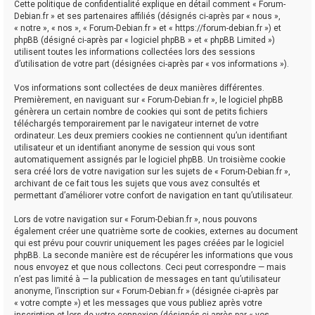
Cette politique de confidentialité explique en détail comment « Forum-
Debian.fr » et ses partenaires affiliés (désignés ci-après par « nous »,
« notre », « nos », « Forum-Debian.fr » et « https://forum-debian.fr ») et
phpBB (désigné ci-après par « logiciel phpBB » et « phpBB Limited »)
utilisent toutes les informations collectées lors des sessions
d’utilisation de votre part (désignées ci-après par « vos informations »).
Vos informations sont collectées de deux manières différentes.
Premièrement, en naviguant sur « Forum-Debian.fr », le logiciel phpBB
génèrera un certain nombre de cookies qui sont de petits fichiers
téléchargés temporairement par le navigateur internet de votre
ordinateur. Les deux premiers cookies ne contiennent qu’un identifiant
utilisateur et un identifiant anonyme de session qui vous sont
automatiquement assignés par le logiciel phpBB. Un troisième cookie
sera créé lors de votre navigation sur les sujets de « Forum-Debian.fr »,
archivant de ce fait tous les sujets que vous avez consultés et
permettant d’améliorer votre confort de navigation en tant qu’utilisateur.
Lors de votre navigation sur « Forum-Debian.fr », nous pouvons
également créer une quatrième sorte de cookies, externes au document
qui est prévu pour couvrir uniquement les pages créées par le logiciel
phpBB. La seconde manière est de récupérer les informations que vous
nous envoyez et que nous collectons. Ceci peut correspondre — mais
n’est pas limité à — la publication de messages en tant qu’utilisateur
anonyme, l’inscription sur « Forum-Debian.fr » (désignée ci-après par
« votre compte ») et les messages que vous publiez après votre
inscription et lors de votre connexion (désignés ci-après par « vos