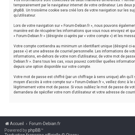
Vos informations sont collectées de deux manières différentes. Première
temporairement par le navigateur internet de votre ordinateur. Les deux 
phpBB. Un troisième cookie sera créé lors de votre navigation sur les suj
qu’utilisateur.
Lors de votre navigation sur « Forum-Debian.fr », nous pouvons égaleme
manière est de récupérer les informations que vous nous envoyez et que 
« Forum-Debian.fr » (désignée ci-après par « votre compte ») et les mess
Votre compte contiendra au minimum un identifiant unique (désigné ci-ap
passe ») et une adresse de courriel personnelle. Les informations de vot
informations, en-dehors de votre nom d’utilisateur, de votre mot de passe 
Debian.fr ». Dans tous les cas, vous pouvez contrôler quelles informatio
depuis une option disponible sur votre compte.
Votre mot de passe est chiffré (par un chiffrage à sens unique) afin qu’i
moyen d’accès à votre compte sur « Forum-Debian.fr », veillez donc à le
légitimement votre mot de passe. Si vous oubliez le mot de passe de votr
demandera de spécifier votre nom d’utilisateur et votre adresse de courr
Accueil
Forum-Debian.fr
Powered by
phpBB
™