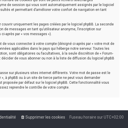
n nombre de cookies qui sont de petits fichiers téléchargés
nonyme de session qui vous sont automatiquement assignés par le logiciel
sultés et permettant d’améliorer votre confort de navigation en tant
r couvrir uniquement les pages créées par le logiciel phpBB. La seconde
on de messages en tant qu’utilisateur anonyme, l’inscription sur
s ci-après par « vos messages »).
t de vous connecter à votre compte (désigné ci-après par « votre mot de
onnées applicables dans le pays qui héberge notre serveur. Toutes les
tion, sont obligatoires ou facultatives, à la seule discrétion de « Forum-
décider de vous abonner ou non à la liste de diffusion du logiciel phpBB
asse sur plusieurs sites internet différents. Votre mot de passe est le
 », à phpBB ou à un site de tierce partie ne peut vous demander
t proposée par défaut sur le logiciel phpBB. Cette fonctionnalité vous
ssiez reprendre le contrôle de votre compte.
dentialité
Supprimer les cookies
Fuseau horaire sur
UTC+02:00