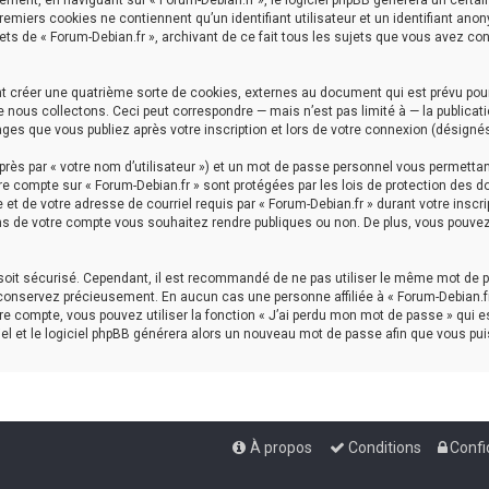
ment, en naviguant sur « Forum-Debian.fr », le logiciel phpBB génèrera un certai
premiers cookies ne contiennent qu’un identifiant utilisateur et un identifiant a
ets de « Forum-Debian.fr », archivant de ce fait tous les sujets que vous avez con
nt créer une quatrième sorte de cookies, externes au document qui est prévu pou
nous collectons. Ceci peut correspondre — mais n’est pas limité à — la publicati
ages que vous publiez après votre inscription et lors de votre connexion (désigné
rès par « votre nom d’utilisateur ») et un mot de passe personnel vous permettan
re compte sur « Forum-Debian.fr » sont protégées par les lois de protection des d
et de votre adresse de courriel requis par « Forum-Debian.fr » durant votre inscrip
ns de votre compte vous souhaitez rendre publiques ou non. De plus, vous pouvez 
l soit sécurisé. Cependant, il est recommandé de ne pas utiliser le même mot de p
 conservez précieusement. En aucun cas une personne affiliée à « Forum-Debian.fr
e compte, vous pouvez utiliser la fonction « J’ai perdu mon mot de passe » qui es
iel et le logiciel phpBB générera alors un nouveau mot de passe afin que vous pui
À propos
Conditions
Confi