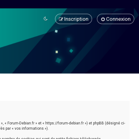
Inscription
Connexion
», « Forum-Debian.fr » et « https://forum-debian.fr ») et phpBB (désigné ci-
rès par « vos informations »).