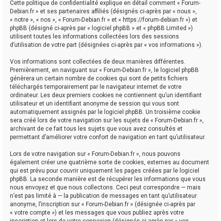
Cette politique de confidentialité explique en détail comment « Forum-
Debian.fr » et ses partenaires affiliés (désignés ci-après par « nous »,
« notre », « nos », « Forum-Debian.fr » et « https://forum-debian.fr ») et
phpBB (désigné ci-après par « logiciel phpBB » et « phpBB Limited »)
utilisent toutes les informations collectées lors des sessions
d’utilisation de votre part (désignées ci-après par « vos informations »).
Vos informations sont collectées de deux manières différentes.
Premièrement, en naviguant sur « Forum-Debian.fr », le logiciel phpBB
génèrera un certain nombre de cookies qui sont de petits fichiers
téléchargés temporairement par le navigateur internet de votre
ordinateur. Les deux premiers cookies ne contiennent qu’un identifiant
utilisateur et un identifiant anonyme de session qui vous sont
automatiquement assignés par le logiciel phpBB. Un troisième cookie
sera créé lors de votre navigation sur les sujets de « Forum-Debian.fr »,
archivant de ce fait tous les sujets que vous avez consultés et
permettant d’améliorer votre confort de navigation en tant qu’utilisateur.
Lors de votre navigation sur « Forum-Debian.fr », nous pouvons
également créer une quatrième sorte de cookies, externes au document
qui est prévu pour couvrir uniquement les pages créées par le logiciel
phpBB. La seconde manière est de récupérer les informations que vous
nous envoyez et que nous collectons. Ceci peut correspondre — mais
n’est pas limité à — la publication de messages en tant qu’utilisateur
anonyme, l’inscription sur « Forum-Debian.fr » (désignée ci-après par
« votre compte ») et les messages que vous publiez après votre
inscription et lors de votre connexion (désignés ci-après par « vos