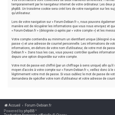
Vos informations sont collectées de deux manières différentes. Première
temporairement par le navigateur internet de votre ordinateur. Les deux 
phpBB. Un troisième cookie sera créé lors de votre navigation sur les suj
qu’utilisateur.
Lors de votre navigation sur « Forum-Debian.fr », nous pouvons égaleme
manière est de récupérer les informations que vous nous envoyez et que 
« Forum-Debian.fr » (désignée ci-après par « votre compte ») et les mess
Votre compte contiendra au minimum un identifiant unique (désigné ci-ap
passe ») et une adresse de courriel personnelle. Les informations de vot
informations, en-dehors de votre nom d’utilisateur, de votre mot de passe 
Debian.fr ». Dans tous les cas, vous pouvez contrôler quelles informatio
depuis une option disponible sur votre compte.
Votre mot de passe est chiffré (par un chiffrage à sens unique) afin qu’i
moyen d’accès à votre compte sur « Forum-Debian.fr », veillez donc à le
légitimement votre mot de passe. Si vous oubliez le mot de passe de votr
demandera de spécifier votre nom d’utilisateur et votre adresse de courr
Accueil
Forum-Debian.fr
Powered by
phpBB
™