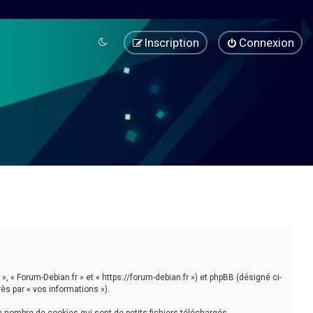
Inscription
Connexion
», « Forum-Debian.fr » et « https://forum-debian.fr ») et phpBB (désigné ci-
rès par « vos informations »).