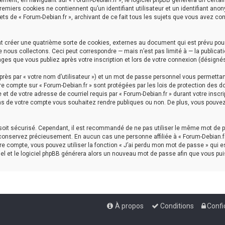
ment, en naviguant sur « Forum-Debian.fr », le logiciel phpBB génèrera un certai
premiers cookies ne contiennent qu’un identifiant utilisateur et un identifiant a
ets de « Forum-Debian.fr », archivant de ce fait tous les sujets que vous avez con
nt créer une quatrième sorte de cookies, externes au document qui est prévu pou
nous collectons. Ceci peut correspondre — mais n’est pas limité à — la publicati
ages que vous publiez après votre inscription et lors de votre connexion (désigné
rès par « votre nom d’utilisateur ») et un mot de passe personnel vous permettan
re compte sur « Forum-Debian.fr » sont protégées par les lois de protection des d
et de votre adresse de courriel requis par « Forum-Debian.fr » durant votre inscrip
ns de votre compte vous souhaitez rendre publiques ou non. De plus, vous pouvez 
l soit sécurisé. Cependant, il est recommandé de ne pas utiliser le même mot de p
 conservez précieusement. En aucun cas une personne affiliée à « Forum-Debian.fr
e compte, vous pouvez utiliser la fonction « J’ai perdu mon mot de passe » qui es
iel et le logiciel phpBB générera alors un nouveau mot de passe afin que vous pui
À propos
Conditions
Confi