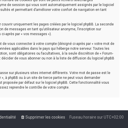
n nombre de cookies qui sont de petits fichiers téléchargés
nonyme de session qui vous sont automatiquement assignés par le logiciel
sultés et permettant d’améliorer votre confort de navigation en tant
r couvrir uniquement les pages créées par le logiciel phpBB. La seconde
on de messages en tant qu’utilisateur anonyme, l’inscription sur
s ci-après par « vos messages »).
t de vous connecter à votre compte (désigné ci-après par « votre mot de
onnées applicables dans le pays qui héberge notre serveur. Toutes les
tion, sont obligatoires ou facultatives, à la seule discrétion de « Forum-
décider de vous abonner ou non à la liste de diffusion du logiciel phpBB
asse sur plusieurs sites internet différents. Votre mot de passe est le
 », à phpBB ou à un site de tierce partie ne peut vous demander
t proposée par défaut sur le logiciel phpBB. Cette fonctionnalité vous
ssiez reprendre le contrôle de votre compte.
dentialité
Supprimer les cookies
Fuseau horaire sur
UTC+02:00