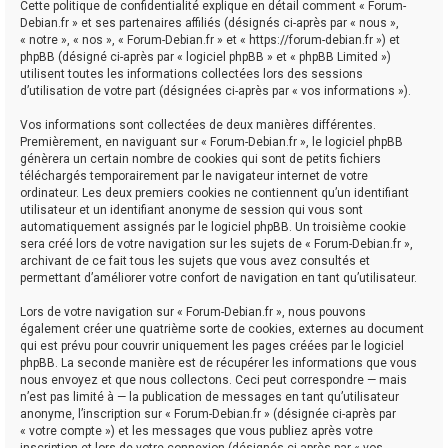
Cette politique de confidentialité explique en détail comment « Forum-
Debian.fr » et ses partenaires affiliés (désignés ci-après par « nous »,
« notre », « nos », « Forum-Debian.fr » et « https://forum-debian.fr ») et
phpBB (désigné ci-après par « logiciel phpBB » et « phpBB Limited »)
utilisent toutes les informations collectées lors des sessions
d’utilisation de votre part (désignées ci-après par « vos informations »).
Vos informations sont collectées de deux manières différentes.
Premièrement, en naviguant sur « Forum-Debian.fr », le logiciel phpBB
génèrera un certain nombre de cookies qui sont de petits fichiers
téléchargés temporairement par le navigateur internet de votre
ordinateur. Les deux premiers cookies ne contiennent qu’un identifiant
utilisateur et un identifiant anonyme de session qui vous sont
automatiquement assignés par le logiciel phpBB. Un troisième cookie
sera créé lors de votre navigation sur les sujets de « Forum-Debian.fr »,
archivant de ce fait tous les sujets que vous avez consultés et
permettant d’améliorer votre confort de navigation en tant qu’utilisateur.
Lors de votre navigation sur « Forum-Debian.fr », nous pouvons
également créer une quatrième sorte de cookies, externes au document
qui est prévu pour couvrir uniquement les pages créées par le logiciel
phpBB. La seconde manière est de récupérer les informations que vous
nous envoyez et que nous collectons. Ceci peut correspondre — mais
n’est pas limité à — la publication de messages en tant qu’utilisateur
anonyme, l’inscription sur « Forum-Debian.fr » (désignée ci-après par
« votre compte ») et les messages que vous publiez après votre
inscription et lors de votre connexion (désignés ci-après par « vos