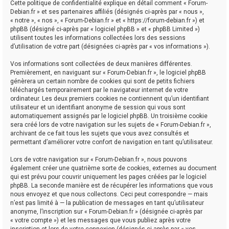
Cette politique de confidentialité explique en détail comment « Forum-
Debian.fr » et ses partenaires affiliés (désignés ci-après par « nous »,
« notre », « nos », « Forum-Debian.fr » et « https://forum-debian.fr ») et
phpBB (désigné ci-après par « logiciel phpBB » et « phpBB Limited »)
utilisent toutes les informations collectées lors des sessions
d’utilisation de votre part (désignées ci-après par « vos informations »).
Vos informations sont collectées de deux manières différentes.
Premièrement, en naviguant sur « Forum-Debian.fr », le logiciel phpBB
génèrera un certain nombre de cookies qui sont de petits fichiers
téléchargés temporairement par le navigateur internet de votre
ordinateur. Les deux premiers cookies ne contiennent qu’un identifiant
utilisateur et un identifiant anonyme de session qui vous sont
automatiquement assignés par le logiciel phpBB. Un troisième cookie
sera créé lors de votre navigation sur les sujets de « Forum-Debian.fr »,
archivant de ce fait tous les sujets que vous avez consultés et
permettant d’améliorer votre confort de navigation en tant qu’utilisateur.
Lors de votre navigation sur « Forum-Debian.fr », nous pouvons
également créer une quatrième sorte de cookies, externes au document
qui est prévu pour couvrir uniquement les pages créées par le logiciel
phpBB. La seconde manière est de récupérer les informations que vous
nous envoyez et que nous collectons. Ceci peut correspondre — mais
n’est pas limité à — la publication de messages en tant qu’utilisateur
anonyme, l’inscription sur « Forum-Debian.fr » (désignée ci-après par
« votre compte ») et les messages que vous publiez après votre
inscription et lors de votre connexion (désignés ci-après par « vos