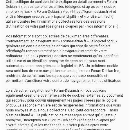
Cette politique de confidentialité explique en détail comment « Forum-
Debian.fr » et ses partenaires affiliés (désignés ci-après par « nous »,
« notre », « nos », « Forum-Debian.fr » et « https://forum-debian.fr ») et
phpBB (désigné ci-après par « logiciel phpBB » et « phpBB Limited »)
utilisent toutes les informations collectées lors des sessions
d’utilisation de votre part (désignées ci-après par « vos informations »).
Vos informations sont collectées de deux manières différentes.
Premièrement, en naviguant sur « Forum-Debian.fr », le logiciel phpBB
génèrera un certain nombre de cookies qui sont de petits fichiers
téléchargés temporairement par le navigateur internet de votre
ordinateur. Les deux premiers cookies ne contiennent qu’un identifiant
utilisateur et un identifiant anonyme de session qui vous sont
automatiquement assignés par le logiciel phpBB. Un troisième cookie
sera créé lors de votre navigation sur les sujets de « Forum-Debian.fr »,
archivant de ce fait tous les sujets que vous avez consultés et
permettant d’améliorer votre confort de navigation en tant qu’utilisateur.
Lors de votre navigation sur « Forum-Debian.fr », nous pouvons
également créer une quatrième sorte de cookies, externes au document
qui est prévu pour couvrir uniquement les pages créées par le logiciel
phpBB. La seconde manière est de récupérer les informations que vous
nous envoyez et que nous collectons. Ceci peut correspondre — mais
n’est pas limité à — la publication de messages en tant qu’utilisateur
anonyme, l’inscription sur « Forum-Debian.fr » (désignée ci-après par
« votre compte ») et les messages que vous publiez après votre
inscription et lors de votre connexion (désignés ci-après par « vos