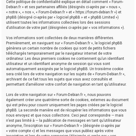
Cette politique de confidentialité explique en détail comment « Forum-
Debian.fr » et ses partenaires affiliés (désignés ci-après par « nous »,
« notre », « nos », « Forum-Debian.fr » et « https://forum-debian.fr ») et
phpBB (désigné ci-après par « logiciel phpBB » et « phpBB Limited »)
utilisent toutes les informations collectées lors des sessions
d’utilisation de votre part (désignées ci-après par « vos informations »).
Vos informations sont collectées de deux manières différentes.
Premièrement, en naviguant sur « Forum-Debian.fr », le logiciel phpBB
génèrera un certain nombre de cookies qui sont de petits fichiers
téléchargés temporairement par le navigateur internet de votre
ordinateur. Les deux premiers cookies ne contiennent qu’un identifiant
utilisateur et un identifiant anonyme de session qui vous sont
automatiquement assignés par le logiciel phpBB. Un troisième cookie
sera créé lors de votre navigation sur les sujets de « Forum-Debian.fr »,
archivant de ce fait tous les sujets que vous avez consultés et
permettant d’améliorer votre confort de navigation en tant qu’utilisateur.
Lors de votre navigation sur « Forum-Debian.fr », nous pouvons
également créer une quatrième sorte de cookies, externes au document
qui est prévu pour couvrir uniquement les pages créées par le logiciel
phpBB. La seconde manière est de récupérer les informations que vous
nous envoyez et que nous collectons. Ceci peut correspondre — mais
n’est pas limité à — la publication de messages en tant qu’utilisateur
anonyme, l’inscription sur « Forum-Debian.fr » (désignée ci-après par
« votre compte ») et les messages que vous publiez après votre
inscription et lors de votre connexion (désignés ci-après par « vos