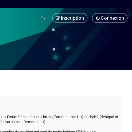
Inscription
Connexion
», « Forum-Debian.fr » et « https://forum-debian.fr ») et phpBB (désigné ci-
rès par « vos informations »).