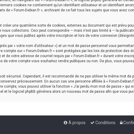
ment, en naviguant sur « Forum-Debian.fr », le logiciel phpBB génèrera un certai
premiers cookies ne contiennent qu’un identifiant utilisateur et un identifiant a
ets de « Forum-Debian.fr », archivant de ce fait tous les sujets que vous avez con
nt créer une quatrième sorte de cookies, externes au document qui est prévu pou
nous collectons. Ceci peut correspondre — mais n’est pas limité à — la publicati
ages que vous publiez après votre inscription et lors de votre connexion (désigné
rès par « votre nom d’utilisateur ») et un mot de passe personnel vous permettan
re compte sur « Forum-Debian.fr » sont protégées par les lois de protection des d
et de votre adresse de courriel requis par « Forum-Debian.fr » durant votre inscrip
ns de votre compte vous souhaitez rendre publiques ou non. De plus, vous pouvez 
l soit sécurisé. Cependant, il est recommandé de ne pas utiliser le même mot de p
 conservez précieusement. En aucun cas une personne affiliée à « Forum-Debian.fr
e compte, vous pouvez utiliser la fonction « J’ai perdu mon mot de passe » qui es
iel et le logiciel phpBB générera alors un nouveau mot de passe afin que vous pui
À propos
Conditions
Confi