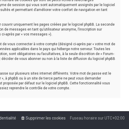
n nombre de cookies qui sont de petits fichiers téléchargés
nonyme de session qui vous sont automatiquement assignés par le logiciel
sultés et permettant d’améliorer votre confort de navigation en tant
r couvrir uniquement les pages créées par le logiciel phpBB. La seconde
on de messages en tant qu’utilisateur anonyme, l’inscription sur
s ci-après par « vos messages »).
t de vous connecter à votre compte (désigné ci-après par « votre mot de
onnées applicables dans le pays qui héberge notre serveur. Toutes les
tion, sont obligatoires ou facultatives, à la seule discrétion de « Forum-
décider de vous abonner ou non à la liste de diffusion du logiciel phpBB
asse sur plusieurs sites internet différents. Votre mot de passe est le
 », à phpBB ou à un site de tierce partie ne peut vous demander
t proposée par défaut sur le logiciel phpBB. Cette fonctionnalité vous
ssiez reprendre le contrôle de votre compte.
dentialité
Supprimer les cookies
Fuseau horaire sur
UTC+02:00