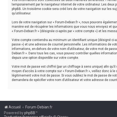
Vos informations sont collectées de deux manières différentes. Première
temporairement par le navigateur internet de votre ordinateur. Les deux 
phpBB. Un troisième cookie sera créé lors de votre navigation sur les suj
qu’utilisateur.
Lors de votre navigation sur « Forum-Debian.fr », nous pouvons égaleme
manière est de récupérer les informations que vous nous envoyez et que 
« Forum-Debian.fr » (désignée ci-après par « votre compte ») et les mess
Votre compte contiendra au minimum un identifiant unique (désigné ci-ap
passe ») et une adresse de courriel personnelle. Les informations de vot
informations, en-dehors de votre nom d’utilisateur, de votre mot de passe 
Debian.fr ». Dans tous les cas, vous pouvez contrôler quelles informatio
depuis une option disponible sur votre compte.
Votre mot de passe est chiffré (par un chiffrage à sens unique) afin qu’i
moyen d’accès à votre compte sur « Forum-Debian.fr », veillez donc à le
légitimement votre mot de passe. Si vous oubliez le mot de passe de votr
demandera de spécifier votre nom d’utilisateur et votre adresse de courr
Accueil
Forum-Debian.fr
Powered by
phpBB
™