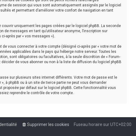
n nombre de cookies qui sont de petits fichiers téléchargés
nonyme de session qui vous sont automatiquement assignés par le logiciel
sultés et permettant d’améliorer votre confort de navigation en tant
r couvrir uniquement les pages créées par le logiciel phpBB. La seconde
on de messages en tant qu’utilisateur anonyme, l’inscription sur
s ci-après par « vos messages »).
t de vous connecter à votre compte (désigné ci-après par « votre mot de
onnées applicables dans le pays qui héberge notre serveur. Toutes les
tion, sont obligatoires ou facultatives, à la seule discrétion de « Forum-
décider de vous abonner ou non à la liste de diffusion du logiciel phpBB
asse sur plusieurs sites internet différents. Votre mot de passe est le
 », à phpBB ou à un site de tierce partie ne peut vous demander
t proposée par défaut sur le logiciel phpBB. Cette fonctionnalité vous
ssiez reprendre le contrôle de votre compte.
dentialité
Supprimer les cookies
Fuseau horaire sur
UTC+02:00