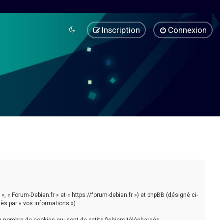
Inscription
Connexion
», « Forum-Debian.fr » et « https://forum-debian.fr ») et phpBB (désigné ci-
rès par « vos informations »).