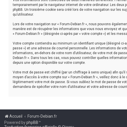
Vos informations sont collectées de deux manières différentes. Première
temporairement par le navigateur internet de votre ordinateur. Les deux 
phpBB. Un troisième cookie sera créé lors de votre navigation sur les suj
qu’utilisateur.
Lors de votre navigation sur « Forum-Debian.fr », nous pouvons égaleme
manière est de récupérer les informations que vous nous envoyez et que 
« Forum-Debian.fr » (désignée ci-après par « votre compte ») et les mess
Votre compte contiendra au minimum un identifiant unique (désigné ci-ap
passe ») et une adresse de courriel personnelle. Les informations de vot
informations, en-dehors de votre nom d’utilisateur, de votre mot de passe 
Debian.fr ». Dans tous les cas, vous pouvez contrôler quelles informatio
depuis une option disponible sur votre compte.
Votre mot de passe est chiffré (par un chiffrage à sens unique) afin qu’i
moyen d’accès à votre compte sur « Forum-Debian.fr », veillez donc à le
légitimement votre mot de passe. Si vous oubliez le mot de passe de votr
demandera de spécifier votre nom d’utilisateur et votre adresse de courr
Accueil
Forum-Debian.fr
Powered by
phpBB
™