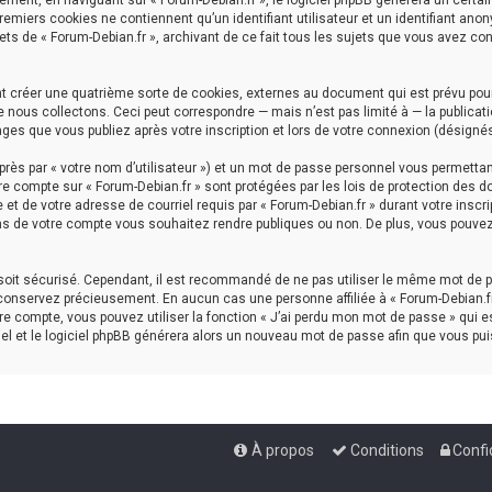
ment, en naviguant sur « Forum-Debian.fr », le logiciel phpBB génèrera un certai
premiers cookies ne contiennent qu’un identifiant utilisateur et un identifiant a
ets de « Forum-Debian.fr », archivant de ce fait tous les sujets que vous avez con
nt créer une quatrième sorte de cookies, externes au document qui est prévu pou
nous collectons. Ceci peut correspondre — mais n’est pas limité à — la publicati
ages que vous publiez après votre inscription et lors de votre connexion (désigné
rès par « votre nom d’utilisateur ») et un mot de passe personnel vous permettan
re compte sur « Forum-Debian.fr » sont protégées par les lois de protection des d
et de votre adresse de courriel requis par « Forum-Debian.fr » durant votre inscrip
ns de votre compte vous souhaitez rendre publiques ou non. De plus, vous pouvez 
l soit sécurisé. Cependant, il est recommandé de ne pas utiliser le même mot de p
 conservez précieusement. En aucun cas une personne affiliée à « Forum-Debian.fr
e compte, vous pouvez utiliser la fonction « J’ai perdu mon mot de passe » qui es
iel et le logiciel phpBB générera alors un nouveau mot de passe afin que vous pui
À propos
Conditions
Confi