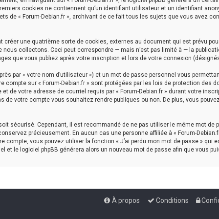
ment, en naviguant sur « Forum-Debian.fr », le logiciel phpBB génèrera un certai
premiers cookies ne contiennent qu’un identifiant utilisateur et un identifiant a
ets de « Forum-Debian.fr », archivant de ce fait tous les sujets que vous avez con
nt créer une quatrième sorte de cookies, externes au document qui est prévu pou
nous collectons. Ceci peut correspondre — mais n’est pas limité à — la publicati
ages que vous publiez après votre inscription et lors de votre connexion (désigné
rès par « votre nom d’utilisateur ») et un mot de passe personnel vous permettan
re compte sur « Forum-Debian.fr » sont protégées par les lois de protection des d
et de votre adresse de courriel requis par « Forum-Debian.fr » durant votre inscrip
ns de votre compte vous souhaitez rendre publiques ou non. De plus, vous pouvez 
l soit sécurisé. Cependant, il est recommandé de ne pas utiliser le même mot de p
 conservez précieusement. En aucun cas une personne affiliée à « Forum-Debian.fr
e compte, vous pouvez utiliser la fonction « J’ai perdu mon mot de passe » qui es
iel et le logiciel phpBB générera alors un nouveau mot de passe afin que vous pui
À propos
Conditions
Confi