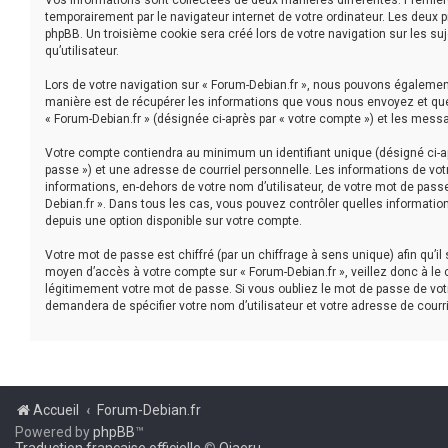
Vos informations sont collectées de deux manières différentes. Première
temporairement par le navigateur internet de votre ordinateur. Les deux 
phpBB. Un troisième cookie sera créé lors de votre navigation sur les suj
qu’utilisateur.
Lors de votre navigation sur « Forum-Debian.fr », nous pouvons égaleme
manière est de récupérer les informations que vous nous envoyez et que 
« Forum-Debian.fr » (désignée ci-après par « votre compte ») et les mess
Votre compte contiendra au minimum un identifiant unique (désigné ci-ap
passe ») et une adresse de courriel personnelle. Les informations de vot
informations, en-dehors de votre nom d’utilisateur, de votre mot de passe 
Debian.fr ». Dans tous les cas, vous pouvez contrôler quelles informatio
depuis une option disponible sur votre compte.
Votre mot de passe est chiffré (par un chiffrage à sens unique) afin qu’i
moyen d’accès à votre compte sur « Forum-Debian.fr », veillez donc à le
légitimement votre mot de passe. Si vous oubliez le mot de passe de votr
demandera de spécifier votre nom d’utilisateur et votre adresse de courr
Accueil
Forum-Debian.fr
Powered by
phpBB
™