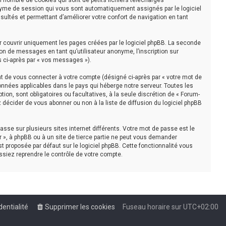
n nombre de cookies qui sont de petits fichiers téléchargés
nonyme de session qui vous sont automatiquement assignés par le logiciel
sultés et permettant d’améliorer votre confort de navigation en tant
r couvrir uniquement les pages créées par le logiciel phpBB. La seconde
on de messages en tant qu’utilisateur anonyme, l’inscription sur
s ci-après par « vos messages »).
t de vous connecter à votre compte (désigné ci-après par « votre mot de
onnées applicables dans le pays qui héberge notre serveur. Toutes les
tion, sont obligatoires ou facultatives, à la seule discrétion de « Forum-
décider de vous abonner ou non à la liste de diffusion du logiciel phpBB
asse sur plusieurs sites internet différents. Votre mot de passe est le
 », à phpBB ou à un site de tierce partie ne peut vous demander
t proposée par défaut sur le logiciel phpBB. Cette fonctionnalité vous
ssiez reprendre le contrôle de votre compte.
dentialité
Supprimer les cookies
Fuseau horaire sur
UTC+02:00