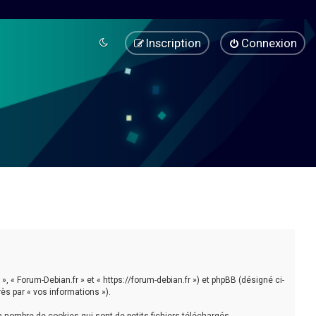
Inscription
Connexion
», « Forum-Debian.fr » et « https://forum-debian.fr ») et phpBB (désigné ci-
rès par « vos informations »).