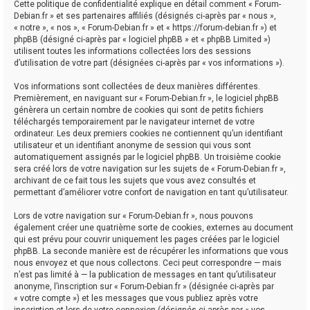
Cette politique de confidentialité explique en détail comment « Forum-
Debian.fr » et ses partenaires affiliés (désignés ci-après par « nous »,
« notre », « nos », « Forum-Debian.fr » et « https://forum-debian.fr ») et
phpBB (désigné ci-après par « logiciel phpBB » et « phpBB Limited »)
utilisent toutes les informations collectées lors des sessions
d’utilisation de votre part (désignées ci-après par « vos informations »).
Vos informations sont collectées de deux manières différentes.
Premièrement, en naviguant sur « Forum-Debian.fr », le logiciel phpBB
génèrera un certain nombre de cookies qui sont de petits fichiers
téléchargés temporairement par le navigateur internet de votre
ordinateur. Les deux premiers cookies ne contiennent qu’un identifiant
utilisateur et un identifiant anonyme de session qui vous sont
automatiquement assignés par le logiciel phpBB. Un troisième cookie
sera créé lors de votre navigation sur les sujets de « Forum-Debian.fr »,
archivant de ce fait tous les sujets que vous avez consultés et
permettant d’améliorer votre confort de navigation en tant qu’utilisateur.
Lors de votre navigation sur « Forum-Debian.fr », nous pouvons
également créer une quatrième sorte de cookies, externes au document
qui est prévu pour couvrir uniquement les pages créées par le logiciel
phpBB. La seconde manière est de récupérer les informations que vous
nous envoyez et que nous collectons. Ceci peut correspondre — mais
n’est pas limité à — la publication de messages en tant qu’utilisateur
anonyme, l’inscription sur « Forum-Debian.fr » (désignée ci-après par
« votre compte ») et les messages que vous publiez après votre
inscription et lors de votre connexion (désignés ci-après par « vos