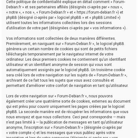
Cette politique de confidentialité explique en détail comment « Forum-
Debian.fr » et ses partenaires affiliés (désignés ci-après par « nous »,
« notre », « nos », « Forum-Debian.fr » et « https://forum-debian.fr ») et
phpBB (désigné ci-après par « logiciel phpBB » et « phpBB Limited »)
utilisent toutes les informations collectées lors des sessions
d’utilisation de votre part (désignées ci-après par « vos informations »).
Vos informations sont collectées de deux manières différentes.
Premièrement, en naviguant sur « Forum-Debian.fr », le logiciel phpBB
génèrera un certain nombre de cookies qui sont de petits fichiers
téléchargés temporairement par le navigateur internet de votre
ordinateur. Les deux premiers cookies ne contiennent qu’un identifiant
utilisateur et un identifiant anonyme de session qui vous sont
automatiquement assignés par le logiciel phpBB. Un troisième cookie
sera créé lors de votre navigation sur les sujets de « Forum-Debian.fr »,
archivant de ce fait tous les sujets que vous avez consultés et
permettant d’améliorer votre confort de navigation en tant qu’utilisateur.
Lors de votre navigation sur « Forum-Debian.fr », nous pouvons
également créer une quatrième sorte de cookies, externes au document
qui est prévu pour couvrir uniquement les pages créées par le logiciel
phpBB. La seconde manière est de récupérer les informations que vous
nous envoyez et que nous collectons. Ceci peut correspondre — mais
n’est pas limité à — la publication de messages en tant qu’utilisateur
anonyme, l’inscription sur « Forum-Debian.fr » (désignée ci-après par
« votre compte ») et les messages que vous publiez après votre
inscription et lors de votre connexion (désignés ci-après par « vos