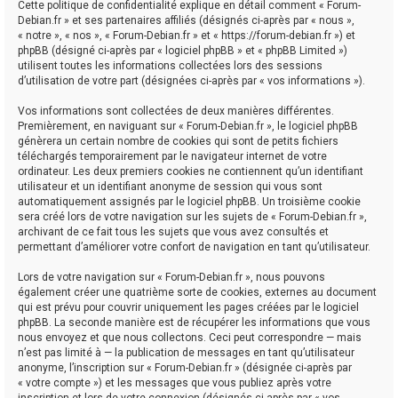
Cette politique de confidentialité explique en détail comment « Forum-
Debian.fr » et ses partenaires affiliés (désignés ci-après par « nous »,
« notre », « nos », « Forum-Debian.fr » et « https://forum-debian.fr ») et
phpBB (désigné ci-après par « logiciel phpBB » et « phpBB Limited »)
utilisent toutes les informations collectées lors des sessions
d’utilisation de votre part (désignées ci-après par « vos informations »).
Vos informations sont collectées de deux manières différentes.
Premièrement, en naviguant sur « Forum-Debian.fr », le logiciel phpBB
génèrera un certain nombre de cookies qui sont de petits fichiers
téléchargés temporairement par le navigateur internet de votre
ordinateur. Les deux premiers cookies ne contiennent qu’un identifiant
utilisateur et un identifiant anonyme de session qui vous sont
automatiquement assignés par le logiciel phpBB. Un troisième cookie
sera créé lors de votre navigation sur les sujets de « Forum-Debian.fr »,
archivant de ce fait tous les sujets que vous avez consultés et
permettant d’améliorer votre confort de navigation en tant qu’utilisateur.
Lors de votre navigation sur « Forum-Debian.fr », nous pouvons
également créer une quatrième sorte de cookies, externes au document
qui est prévu pour couvrir uniquement les pages créées par le logiciel
phpBB. La seconde manière est de récupérer les informations que vous
nous envoyez et que nous collectons. Ceci peut correspondre — mais
n’est pas limité à — la publication de messages en tant qu’utilisateur
anonyme, l’inscription sur « Forum-Debian.fr » (désignée ci-après par
« votre compte ») et les messages que vous publiez après votre
inscription et lors de votre connexion (désignés ci-après par « vos