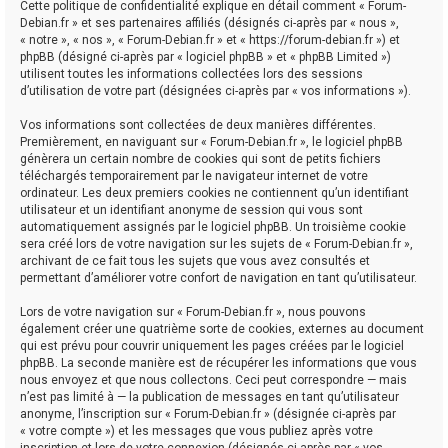
Cette politique de confidentialité explique en détail comment « Forum-
Debian.fr » et ses partenaires affiliés (désignés ci-après par « nous »,
« notre », « nos », « Forum-Debian.fr » et « https://forum-debian.fr ») et
phpBB (désigné ci-après par « logiciel phpBB » et « phpBB Limited »)
utilisent toutes les informations collectées lors des sessions
d’utilisation de votre part (désignées ci-après par « vos informations »).
Vos informations sont collectées de deux manières différentes.
Premièrement, en naviguant sur « Forum-Debian.fr », le logiciel phpBB
génèrera un certain nombre de cookies qui sont de petits fichiers
téléchargés temporairement par le navigateur internet de votre
ordinateur. Les deux premiers cookies ne contiennent qu’un identifiant
utilisateur et un identifiant anonyme de session qui vous sont
automatiquement assignés par le logiciel phpBB. Un troisième cookie
sera créé lors de votre navigation sur les sujets de « Forum-Debian.fr »,
archivant de ce fait tous les sujets que vous avez consultés et
permettant d’améliorer votre confort de navigation en tant qu’utilisateur.
Lors de votre navigation sur « Forum-Debian.fr », nous pouvons
également créer une quatrième sorte de cookies, externes au document
qui est prévu pour couvrir uniquement les pages créées par le logiciel
phpBB. La seconde manière est de récupérer les informations que vous
nous envoyez et que nous collectons. Ceci peut correspondre — mais
n’est pas limité à — la publication de messages en tant qu’utilisateur
anonyme, l’inscription sur « Forum-Debian.fr » (désignée ci-après par
« votre compte ») et les messages que vous publiez après votre
inscription et lors de votre connexion (désignés ci-après par « vos