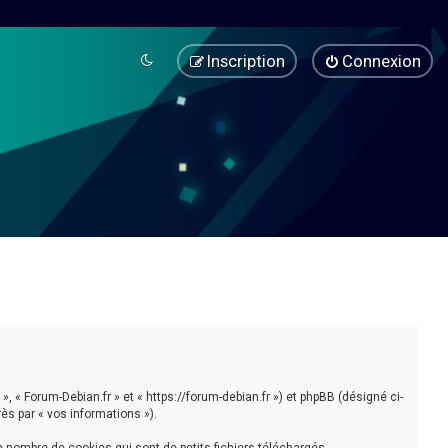
Inscription
Connexion
», « Forum-Debian.fr » et « https://forum-debian.fr ») et phpBB (désigné ci-
rès par « vos informations »).