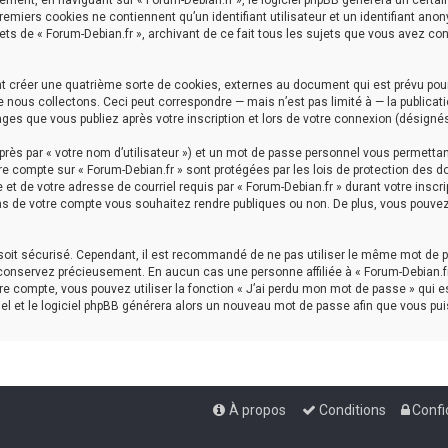
ment, en naviguant sur « Forum-Debian.fr », le logiciel phpBB génèrera un certai
premiers cookies ne contiennent qu’un identifiant utilisateur et un identifiant a
ets de « Forum-Debian.fr », archivant de ce fait tous les sujets que vous avez con
nt créer une quatrième sorte de cookies, externes au document qui est prévu pou
nous collectons. Ceci peut correspondre — mais n’est pas limité à — la publicati
ages que vous publiez après votre inscription et lors de votre connexion (désigné
rès par « votre nom d’utilisateur ») et un mot de passe personnel vous permettan
re compte sur « Forum-Debian.fr » sont protégées par les lois de protection des d
et de votre adresse de courriel requis par « Forum-Debian.fr » durant votre inscrip
ns de votre compte vous souhaitez rendre publiques ou non. De plus, vous pouvez 
l soit sécurisé. Cependant, il est recommandé de ne pas utiliser le même mot de p
 conservez précieusement. En aucun cas une personne affiliée à « Forum-Debian.fr
e compte, vous pouvez utiliser la fonction « J’ai perdu mon mot de passe » qui es
iel et le logiciel phpBB générera alors un nouveau mot de passe afin que vous pui
À propos
Conditions
Confi