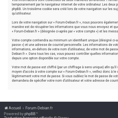
Vos informations sont collectées de deux manières différentes. Première
temporairement par le navigateur internet de votre ordinateur. Les deux 
phpBB. Un troisième cookie sera créé lors de votre navigation sur les suj
qu’utilisateur.
Lors de votre navigation sur « Forum-Debian.fr », nous pouvons égaleme
manière est de récupérer les informations que vous nous envoyez et que 
« Forum-Debian.fr » (désignée ci-après par « votre compte ») et les mess
Votre compte contiendra au minimum un identifiant unique (désigné ci-ap
passe ») et une adresse de courriel personnelle. Les informations de vot
informations, en-dehors de votre nom d’utilisateur, de votre mot de passe 
Debian.fr ». Dans tous les cas, vous pouvez contrôler quelles informatio
depuis une option disponible sur votre compte.
Votre mot de passe est chiffré (par un chiffrage à sens unique) afin qu’i
moyen d’accès à votre compte sur « Forum-Debian.fr », veillez donc à le
légitimement votre mot de passe. Si vous oubliez le mot de passe de votr
demandera de spécifier votre nom d’utilisateur et votre adresse de courr
Accueil
Forum-Debian.fr
Powered by
phpBB
™